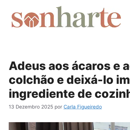
Saltar
para
o
conteúdo
Adeus aos ácaros e a
colchão e deixá-lo 
ingrediente de cozin
13 Dezembro 2025
por
Carla Figueiredo