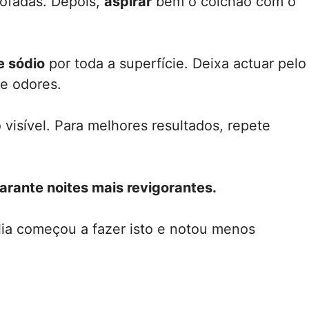
mofadas. Depois,
aspirar
bem o colchão com o
e sódio
por toda a superfície. Deixa actuar pelo
e odores.
ó visível. Para melhores resultados, repete
garante noites mais revigorantes.
ia começou a fazer isto e notou menos