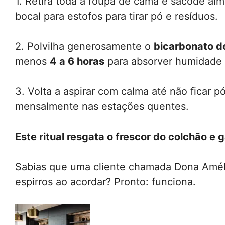
1. Retira toda a roupa de cama e sacode al
bocal para estofos para tirar pó e resíduos.
2. Polvilha generosamente o
bicarbonato d
menos
4 a 6 horas
para absorver humidade 
3. Volta a aspirar com calma até não ficar p
mensalmente nas estações quentes.
Este ritual resgata o frescor do colchão e 
Sabias que uma cliente chamada Dona Amél
espirros ao acordar? Pronto: funciona.